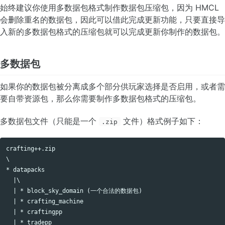
制作 HMCL 格式的数据包
始终建议你使用多数据包格式制作数据包压缩包，因为 HMCL
制作整合包
会删除重名的数据包，因此可以借此完成更新功能，只要直接导
添加默认 authlib-injector 验证服务器
入新的多数据包格式的压缩包就可以完成更新你制作的数据包。
多数据包
稳定版
开发版
如果你的数据包被分离成多个部分供玩家选择是否启用，或者需
要自带资源包，那么你需要制作多数据包格式的压缩包。
验证 HMCL
用户协议
多数据包文件（只能是一个
文件）格式例子如下：
.zip
贡献指南
项目官网
crafting++.zip

Copy code
项目仓库
\

文档仓库
* datapacks

  |\

  | * block_sky_domain (一个合法的数据包)

  | * crafting_machine

  | * craftingpp

  | * tradepp
