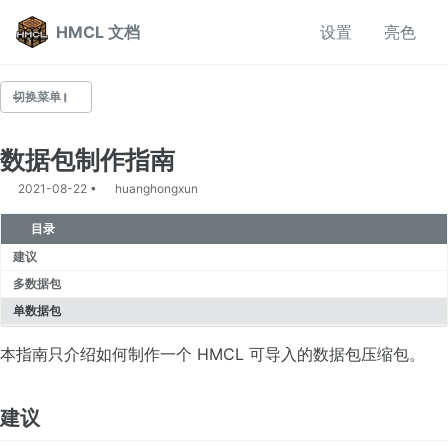
转到主导航栏
转到内容
转到底部
HMCL 文档
设置
亮色
切换菜单
数据包制作指南
常见问题
2021-08-22
huanghongxun
启动器使用相关
整合包帮助
目录
多人联机帮助
建议
多数据包
版本隔离
单数据包
设置离线皮肤
HMCL 的自动安装使用教程
本指南只介绍如何制作一个 HMCL 可导入的数据包压缩包。
安装光影
设置项详解
建议