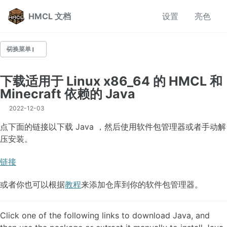
转到主导航栏
转到内容
转到底部
HMCL 文档
设置
亮色
切换菜单
下载适用于 Linux x86_64 的 HMCL 和
常见问题
Minecraft 依赖的 Java
启动器使用相关
整合包帮助
2022-12-03
多人联机帮助
点下面的链接以下载 Java ，然后使用软件包管理器或者手动解
压安装。
版本隔离
链接
设置离线皮肤
HMCL 的自动安装使用教程
或者你也可以根据
教程
来添加仓库到你的软件包管理器。
安装光影
设置项详解
Click one of the following links to download Java, and