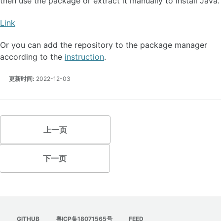
then use the package or extract it manually to install Java.
制作 HMCL 格式的数据包
制作整合包
Link
添加默认 authlib-injector 验证服务器
Or you can add the repository to the package manager
according to the
instruction
.
稳定版
开发版
更新时间:
2022-12-03
验证 HMCL
用户协议
贡献指南
上一页
项目官网
项目仓库
下一页
文档仓库
GITHUB
粤ICP备18071565号
FEED