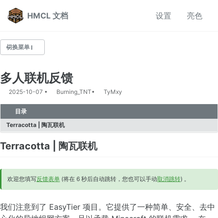
转到主导航栏
转到内容
转到底部
HMCL 文档
设置
亮色
切换菜单
多人联机反馈
常见问题
2025-10-07
Burning_TNT
TyMxy
启动器使用相关
整合包帮助
目录
多人联机帮助
Terracotta | 陶瓦联机
Terracotta | 陶瓦联机
版本隔离
设置离线皮肤
HMCL 的自动安装使用教程
欢迎您填写
反馈表单
(将在
6
秒后自动跳转，您也可以手动
取消跳转
)
。
安装光影
设置项详解
我们注意到了 EasyTier 项目。它提供了一种简单、安全、去中