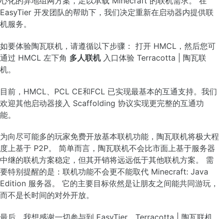
心化的异地组网方案，足以承载 Minecraft 的联机需求。 在
制作 HMCL 格式的数据包
EasyTier 开发团队的帮助下，我们决定重新在启动器内提供联
制作整合包
机服务。
添加默认 authlib-injector 验证服务器
如要体验陶瓦联机，请遵循以下步骤： 打开 HMCL，然后您可
通过 HMCL 左下角
多人联机
入口体验 Terracotta | 陶瓦联
稳定版
机。
开发版
目前，HMCL、PCL CE和FCL 已实现最基本的互通支持。我们
欢迎其他启动器接入 Scaffolding 协议实现更完整的互通功
验证 HMCL
能。
用户协议
贡献指南
为向尽可能多的玩家免费开放基本联机功能，陶瓦联机将极大程
项目官网
度上基于 P2P。 简单而言，陶瓦联机不会比市面上基于服务器
项目仓库
文档仓库
中继的联机方案稳定，但其开销将远远低于其他联机方案。 需
要特别提醒的是：联机功能不会更不能取代 Minecraft: Java
Edition 服务器。 它的主要目标依然是让朋友之间能共同游玩，
而不是长时间的对外开放。
最后，我想感谢一切参与到 EasyTier、Terracotta | 陶瓦联机